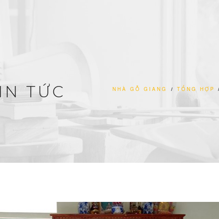
IN TỨC
NHÀ GỖ GIANG
/
TỔNG HỢP