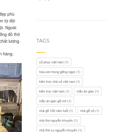
 đẹp phù
m từ đội
ội. Ngoài
ưởng đồ thờ
TAGS
chất lượng.
h hàng.
cổ phục việt nam
(1)
hoa sen trong giếng ngọc
(1)
kiến trúc nhà cổ việt nam
(1)
kiến trúc việt nam
(1)
mẫu án gian
(1)
mẫu án gian gỗ mít
(1)
nhà gỗ 100 năm tuổi
(1)
nhà gỗ cổ
(1)
nhà thơ nguyễn khuyến
(1)
nhà thờ cụ nguyễn khuyến
(1)