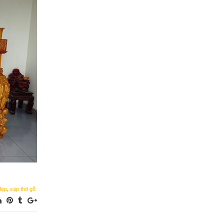
đẹp
,
sập thờ gỗ