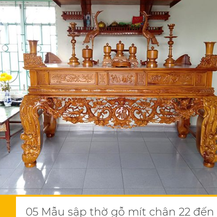
05 Mẫu sập thờ gỗ mít chân 22 đến