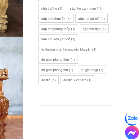
nhà thờ họ
(1)
sập thờ canh nậu
(1)
sập thờ chân 24
(1)
sập thờ gỗ mít
(1)
sập thờ phong thủy
(1)
sập thờ đẹp
(1)
tam nguyên yên đổ
(1)
từ đường nhà thơ nguyễn khuyến
(1)
án gian phong thủy
(1)
án gian phòng thờ
(1)
án gian đẹp
(1)
áo tấc
(1)
áo tấc việt nam
(1)