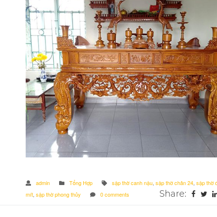
admin
Tổng Hợp
sập thờ canh nậu
,
sập thờ chân 24
,
sập thờ 
Share:
mít
,
sập thờ phong thủy
0 comments