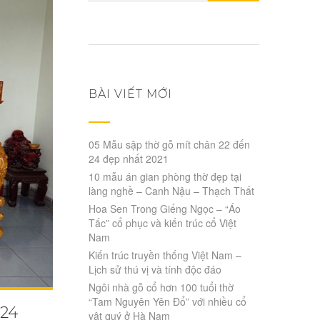
cho:
BÀI VIẾT MỚI
05 Mẫu sập thờ gỗ mít chân 22 đến
24 đẹp nhất 2021
10 mẫu án gian phòng thờ đẹp tại
làng nghề – Canh Nậu – Thạch Thất
Hoa Sen Trong Giếng Ngọc – “Áo
Tấc” cổ phục và kiến trúc cổ Việt
Nam
Kiến trúc truyền thống Việt Nam –
Lịch sử thú vị và tính độc đáo
Ngôi nhà gỗ cổ hơn 100 tuổi thờ
“Tam Nguyên Yên Đổ” với nhiều cổ
 24
vật quý ở Hà Nam