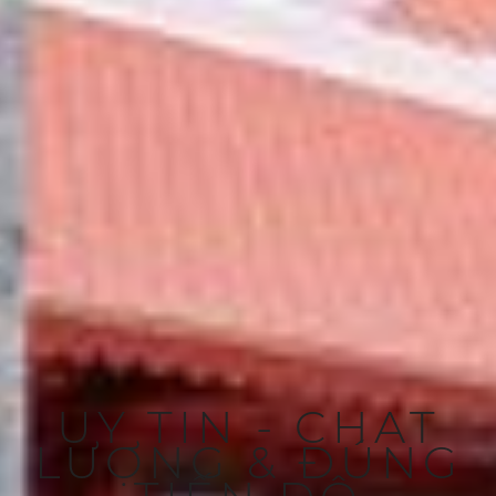
UY TÍN - CHẤT
LƯỢNG & ĐÚNG