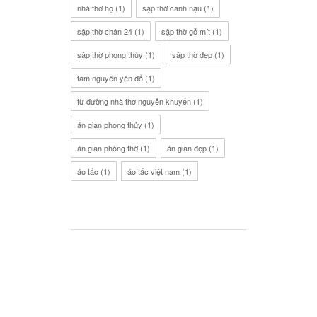
nhà thờ họ
(1)
sập thờ canh nậu
(1)
sập thờ chân 24
(1)
sập thờ gỗ mít
(1)
sập thờ phong thủy
(1)
sập thờ đẹp
(1)
tam nguyên yên đổ
(1)
từ đường nhà thơ nguyễn khuyến
(1)
án gian phong thủy
(1)
án gian phòng thờ
(1)
án gian đẹp
(1)
áo tấc
(1)
áo tấc việt nam
(1)